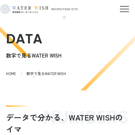
RECRUITING SITE
DATA
数字で見るWATER WISH
HOME
数字で見るWATER WISH
N
U
M
B
E
R
S
データで分かる、WATER WISHの
イマ