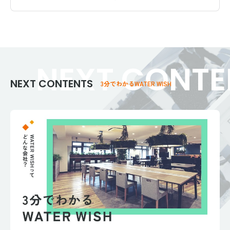
N
E
X
T
C
O
N
T
E
NEXT CONTENTS
3分でわかるWATER WISH